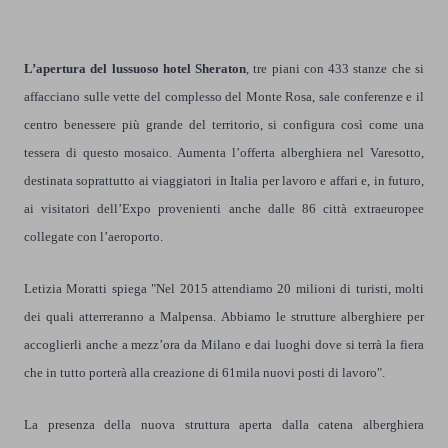
L’apertura del lussuoso hotel Sheraton
, tre piani con 433 stanze che si
affacciano sulle vette del complesso del Monte Rosa, sale conferenze e il
centro benessere più grande del territorio, si configura così come una
tessera di questo mosaico. Aumenta l’offerta alberghiera nel Varesotto,
destinata soprattutto ai viaggiatori in Italia per lavoro e affari e, in futuro,
ai visitatori dell’Expo provenienti anche dalle 86 città extraeuropee
collegate con l’aeroporto.
Letizia Moratti spiega "Nel 2015 attendiamo 20 milioni di turisti, molti
dei quali atterreranno a Malpensa. Abbiamo le strutture alberghiere per
accoglierli anche a mezz’ora da Milano e dai luoghi dove si terrà la fiera
che in tutto porterà alla creazione di 61mila nuovi posti di lavoro".
La presenza della nuova struttura aperta dalla catena alberghiera