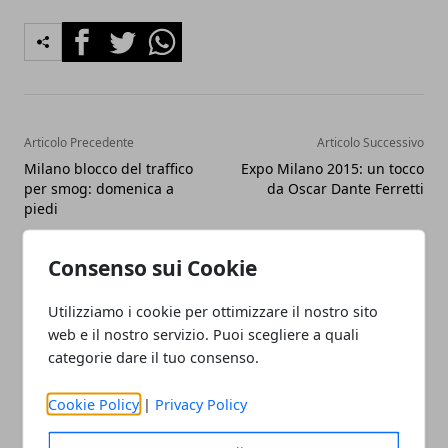
Facebook
Twitter
Whatsapp
Articolo Precedente
Articolo Successivo
Milano blocco del traffico
Expo Milano 2015: un tocco
per smog: domenica a
da Oscar Dante Ferretti
piedi
Consenso sui Cookie
Utilizziamo i cookie per ottimizzare il nostro sito
web e il nostro servizio. Puoi scegliere a quali
categorie dare il tuo consenso.
Redazione
Cookie Policy
|
Privacy Policy