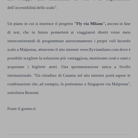
dell’accessibilità dello scalo".
Un piano in cui si inserisce il progetto
"Fly via Milano",
ancora in fase
di test, che in futuro permetterà ai viaggiatori diretti verso mete
intercontinentali di programmare autonomamente i propri voli facendo
scalo a Malpensa, attraverso il sito internet
www.flyviamilano.com
dove è
possibile scegliere la soluzione più vantaggiosa, monitorare costi e orari e
acquistare i biglietti aerei. Una sperimentazione unica a livello
internazionale. "Un cittadino di Catania sul sito internet potrà sapere le
combinazioni che, ad esempio, lo porteranno a Singapore via Malpensa",
sottolinea Bonomi.
Fonte il giorno.it