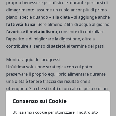
proprio benessere psicofisico e, durante percorsi di
dimagrimento, assume un ruolo ancor più di primo
piano, specie quando – alla dieta – si aggiunge anche
l’attività fisica
. Bere almeno 2 litri di acqua al giorno
favorisce il metabolismo
, consente di controllare
l’appetito e di migliorare la digestione, oltre a
contribuire al senso di
sazietà
al termine dei pasti.
Monitoraggio dei progressi
Un’ultima soluzione strategica con cui poter
preservare il proprio equilibrio alimentare durante
una dieta è tenere traccia dei risultati che si
ottengono. Sia che si tratti di un calo di peso o di un
miglioramento
della
composizione corporea
, ogni
Consenso sui Cookie
piccola soddisfazione può essere un monito per
continuare. Utilizzare
diari alimentari
o app
Utilizziamo i cookie per ottimizzare il nostro sito