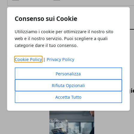
Consenso sui Cookie
ARTICOLI CORRELATI
Utilizziamo i cookie per ottimizzare il nostro sito
web e il nostro servizio. Puoi scegliere a quali
categorie dare il tuo consenso.
Cookie Policy
|
Privacy Policy
Personalizza
Rifiuta Opzionali
La Formula 1 nel 2025: tecnologia, strategi
Accetta Tutto
e nuove frontiere della competizione