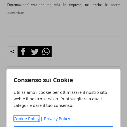
l’internazionalizzazione riguarda le imprese, ma anche le nostre
università».
Facebook
Twitter
Whatsapp
Consenso sui Cookie
Articolo Precedente
Articolo Successivo
Expo 2015 collabora con
Expo 2015: ecco la linea
Utilizziamo i cookie per ottimizzare il nostro sito
l'Università Lombarda
metropolitana lilla di
web e il nostro servizio. Puoi scegliere a quali
Milano
categorie dare il tuo consenso.
Cookie Policy
|
Privacy Policy