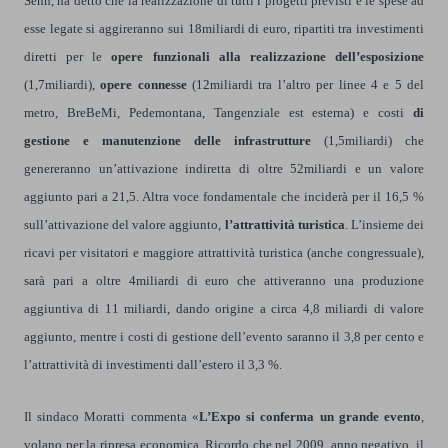
Senn, ha detto che la realizzazione di tutti i progetti previsti e le spese ad
esse legate si aggireranno sui 18miliardi di euro, ripartiti tra investimenti
diretti per le
opere funzionali alla realizzazione dell’esposizione
(1,7miliardi),
opere connesse
(12miliardi tra l’altro per linee 4 e 5 del
metro, BreBeMi, Pedemontana, Tangenziale est esterna) e costi
di
gestione e manutenzione delle infrastrutture
(1,5miliardi) che
genereranno un’attivazione indiretta di oltre 52miliardi e un valore
aggiunto pari a 21,5. Altra voce fondamentale che inciderà per il 16,5 %
sull’attivazione del valore aggiunto,
l’attrattività turistica
. L’insieme dei
ricavi per visitatori e maggiore attrattività turistica (anche congressuale),
sarà pari a oltre 4miliardi di euro che attiveranno una produzione
aggiuntiva di 11 miliardi, dando origine a circa 4,8 miliardi di valore
aggiunto, mentre i costi di gestione dell’evento saranno il 3,8 per cento e
l’attrattività di investimenti dall’estero il 3,3 %.
Il sindaco Moratti commenta «
L’Expo si conferma un grande evento
,
volano per la ripresa economica. Ricordo che nel 2009, anno negativo, il