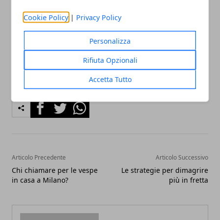
Contesini S.,
La filosofia nelle organizzazioni
, Carocci,
Cookie Policy
|
Privacy Policy
Milano, 2016 Nacamulli R. C.D., Boldizzoni D., Oltre
l’aula, Apogeo, Milano, 2011
Personalizza
Rifiuta Opzionali
Accetta Tutto
Facebook
Twitter
Whatsapp
Articolo Precedente
Articolo Successivo
Chi chiamare per le vespe
Le strategie per dimagrire
in casa a Milano?
più in fretta