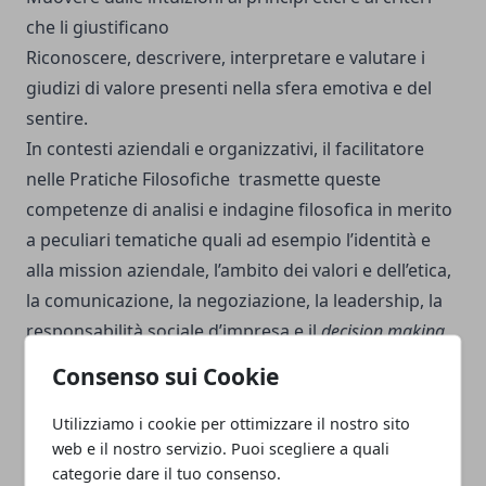
che li giustificano
Riconoscere, descrivere, interpretare e valutare i
giudizi di valore presenti nella sfera emotiva e del
sentire.
In contesti aziendali e organizzativi, il facilitatore
nelle Pratiche Filosofiche trasmette queste
competenze di analisi e indagine filosofica in merito
a peculiari tematiche quali ad esempio l’identità e
alla mission aziendale, l’ambito dei valori e dell’etica,
la comunicazione, la negoziazione, la leadership, la
responsabilità sociale d’impresa e il
decision making
.
Tutte queste tematiche possono essere affrontare in
Consenso sui Cookie
maniera schiettamente filosofica con i metodi
presenti nella Tool Box, da scegliere in base alle
Utilizziamo i cookie per ottimizzare il nostro sito
web e il nostro servizio. Puoi scegliere a quali
necessità formative rilevate nello specifico contesto
categorie dare il tuo consenso.
di formazione e di consulenza filosofica. Bibliografia