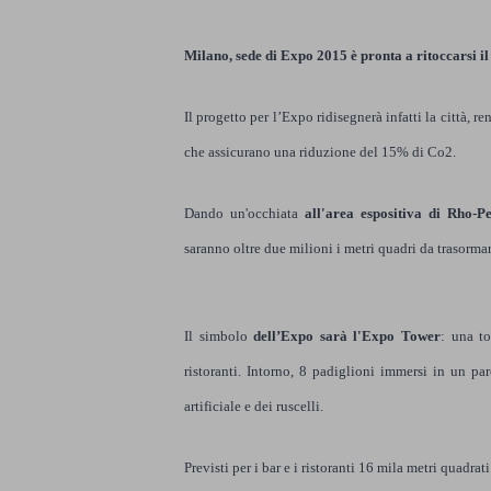
Milano, sede di Expo 2015 è pronta a ritoccarsi il
Il progetto per l’Expo ridisegnerà infatti la città, 
che assicurano una riduzione del 15% di Co2.
Dando un'occhiata
all'
area espositiva di Rho-P
saranno oltre due milioni i metri quadri da trasormar
Il simbolo
dell’Expo sarà l'Expo Tower
: una to
ristoranti.
Intorno, 8 padiglioni immersi in un par
artificiale e dei ruscelli.
Previsti per i bar e i ristoranti 16 mila metri quadra