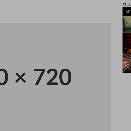
Eco
AR