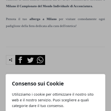
Milano il Campionato del Mondo Individuale di Acconciatura.
Prenota il tuo
albergo a Milano
per visitare comodamente ogni
padiglione della fiera dedicata alla cura dell'estetica!
Facebook
Twitter
Whatsapp
Consenso sui Cookie
Articolo Precedente
Articolo Successivo
Fiera di Milano: belle
Expo 2015: via alla Variante
Utilizziamo i cookie per ottimizzare il nostro sito
sorprese e grandi
urbanistica
web e il nostro servizio. Puoi scegliere a quali
opportunità con Expo 2015
categorie dare il tuo consenso.