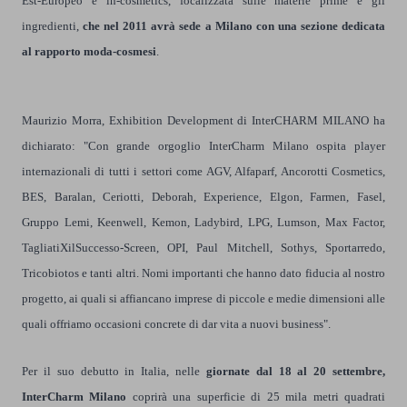
Est-Europeo e in-cosmetics, focalizzata sulle materie prime e gli
ingredienti,
che nel 2011 avrà sede a Milano con una sezione dedicata
al rapporto moda-cosmesi
.
Maurizio Morra, Exhibition Development di InterCHARM MILANO ha
dichiarato: "Con grande orgoglio InterCharm Milano ospita player
internazionali di tutti i settori come AGV, Alfaparf, Ancorotti Cosmetics,
BES, Baralan, Ceriotti, Deborah, Experience, Elgon, Farmen, Fasel,
Gruppo Lemi, Keenwell, Kemon, Ladybird, LPG, Lumson, Max Factor,
TagliatiXilSuccesso-Screen, OPI, Paul Mitchell, Sothys, Sportarredo,
Tricobiotos e tanti altri. Nomi importanti che hanno dato fiducia al nostro
progetto, ai quali si affiancano imprese di piccole e medie dimensioni alle
quali offriamo occasioni concrete di dar vita a nuovi business".
Per il suo debutto in Italia, nelle
giornate dal 18 al 20 settembre,
InterCharm Milano
coprirà una superficie di 25 mila metri quadrati