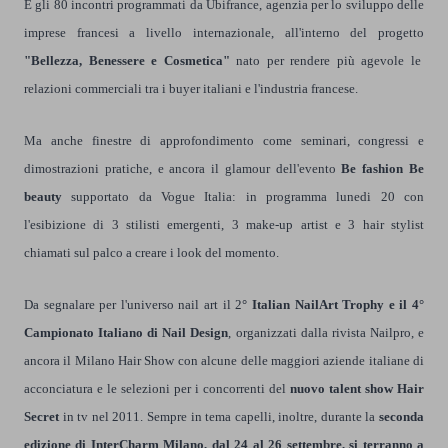
E gli 80 incontri programmati da Ubifrance, agenzia per lo sviluppo delle
imprese francesi a livello internazionale, all'interno del progetto
"Bellezza, Benessere e Cosmetica"
nato per rendere più agevole le
relazioni commerciali tra i buyer italiani e l'industria francese.
Ma anche finestre di approfondimento come seminari, congressi e
dimostrazioni pratiche, e ancora il glamour dell'evento
Be fashion Be
beauty
supportato da Vogue Italia: in programma lunedi 20 con
l'esibizione di 3 stilisti emergenti, 3 make-up artist e 3 hair stylist
chiamati sul palco a creare i look del momento.
Da segnalare per l'universo nail art il 2
° Italian NailArt Trophy e il 4°
Campionato Italiano di Nail Design
, organizzati dalla rivista Nailpro, e
ancora il Milano Hair Show con alcune delle maggiori aziende italiane di
acconciatura e le selezioni per i concorrenti del
nuovo talent show Hair
Secret
in tv nel 2011. Sempre in tema capelli, inoltre, durante la
seconda
edizione di InterCharm Milano, dal 24 al 26 settembre, si terranno a