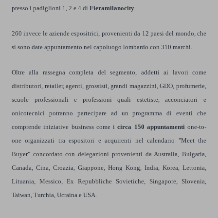
presso i padiglioni 1, 2 e 4 di
Fieramilanocity
.
260 invece le aziende espositrici, provenienti da 12 paesi del mondo, che
si sono date appuntamento nel capoluogo lombardo con 310 marchi.
Oltre alla rassegna completa del segmento, addetti ai lavori come
distributori, retailer, agenti, grossisti, grandi magazzini, GDO, profumerie,
scuole professionali e professioni quali estetiste, acconciatori e
onicotecnici potranno partecipare ad un programma di eventi che
comprende iniziative business come i
circa 150 appuntamenti
one-to-
one organizzati tra espositori e acquirenti nel calendario "Meet the
Buyer" concordato con delegazioni provenienti da Australia, Bulgaria,
Canada, Cina, Croazia, Giappone, Hong Kong, India, Korea, Lettonia,
Lituania, Messico, Ex Repubbliche Sovietiche, Singapore, Slovenia,
Taiwan, Turchia, Ucraina e USA.