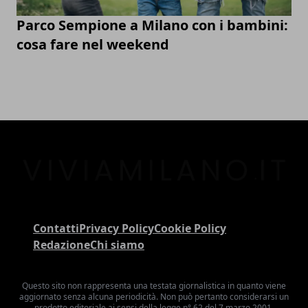
Parco Sempione a Milano con i bambini:
cosa fare nel weekend
Contatti
Privacy Policy
Cookie Policy
Redazione
Chi siamo
Questo sito non rappresenta una testata giornalistica in quanto viene
aggiornato senza alcuna periodicità. Non può pertanto considerarsi un
prodotto editoriale ai sensi della legge n° 62 del 7 marzo 2001.