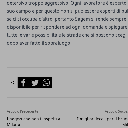
detersivo troppo aggressivo. Ogni lavoratore è esperto 
suo campo e per questo non si può essere esperti di pul
se ci si occupa d’altro, pertanto Sagem si rende sempre
disponibile per rispondere ad ogni domanda e spiegare
tutte le varie possibilità e le strade che si possono scegl
dopo aver fatto il sopraluogo.
Facebook
Twitter
Whatsapp
Articolo Precedente
Articolo Succe
I negozi che non ti aspetti a
I migliori locali per il bru
Milano
Mi