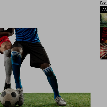
Eco
AR