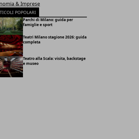
nomia & Imprese
TICOLI POPOLARI
Parchi di Milano: guida per
famiglie e sport
Teatri Milano stagione 2026: guida
completa
Teatro alla Scala: visita, backstage
e museo