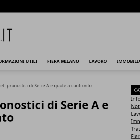
ORMAZIONI UTILI
FIERA MILANO
LAVORO
IMMOBILI
: pronostici di Serie A e quote a confronto
CA
Info
nostici di Serie A e
Noti
nto
Lav
Imm
Tra
Fie