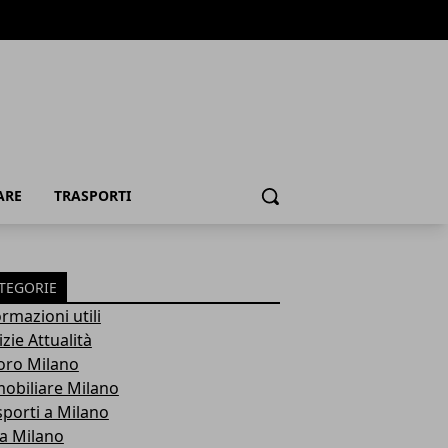
ARE
TRASPORTI
Cerca
TEGORIE
rmazioni utili
zie Attualità
oro Milano
obiliare Milano
sporti a Milano
ra Milano