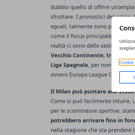
dubbio quello di offrire un’ampi
sfruttare.
I pronostici del calcio
eguali, talmente sono precisi e a
Cons
come il focus principale abbia ad 
Utilizzi
realtà ci sono delle sezioni dedi
sceglie
Vecchio Continente, tra cui o
Cookie 
Liga Spagnola
, per non parlare 
ovvero Europa League Champion
Il Milan può puntare allo scud
Come si può facilmente intuire, 
per le scommesse sportive, stan
potrebbero arrivare fino in fon
nella stagione che sta prendere il