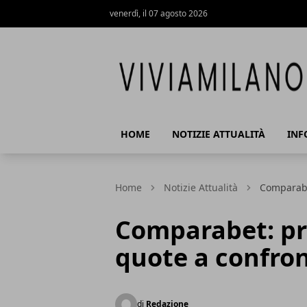
venerdì, il 07 agosto 2026
Vivi a Milano
HOME
NOTIZIE ATTUALITÀ
INF
Home
Notizie Attualità
Comparabet
Comparabet: pro
quote a confro
di
Redazione