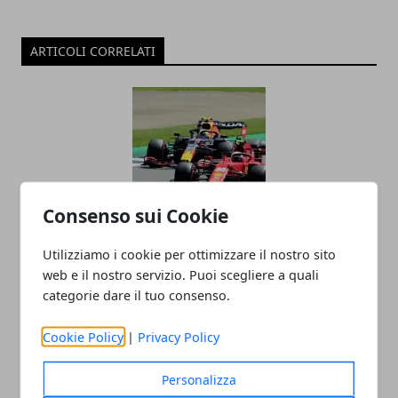
ARTICOLI CORRELATI
Consenso sui Cookie
La Formula 1 nel 2025: tecnologia,
Utilizziamo i cookie per ottimizzare il nostro sito
strategie e nuove frontiere della
web e il nostro servizio. Puoi scegliere a quali
competizione
categorie dare il tuo consenso.
Cookie Policy
|
Privacy Policy
Personalizza