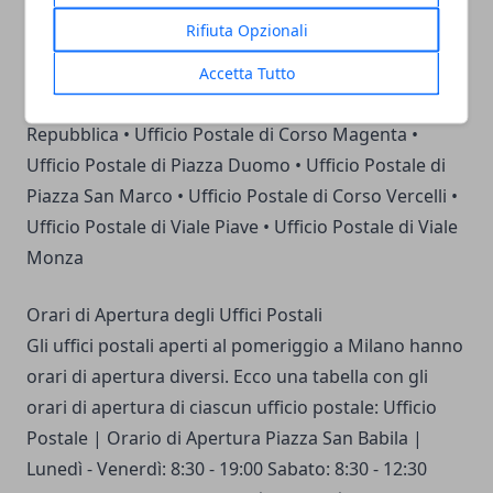
aperti al pomeriggio a Milano: • Ufficio Postale di
Rifiuta Opzionali
Piazza San Babila • Ufficio Postale di Corso Buenos
Aires • Ufficio Postale di Corso Venezia • Ufficio
Accetta Tutto
Postale di Via Torino • Ufficio Postale di Piazza della
Repubblica • Ufficio Postale di Corso Magenta •
Ufficio Postale di Piazza Duomo • Ufficio Postale di
Piazza San Marco • Ufficio Postale di Corso Vercelli •
Ufficio Postale di Viale Piave • Ufficio Postale di Viale
Monza
Orari di Apertura degli Uffici Postali
Gli uffici postali aperti al pomeriggio a Milano hanno
orari di apertura diversi. Ecco una tabella con gli
orari di apertura di ciascun ufficio postale: Ufficio
Postale | Orario di Apertura Piazza San Babila |
Lunedì - Venerdì: 8:30 - 19:00 Sabato: 8:30 - 12:30