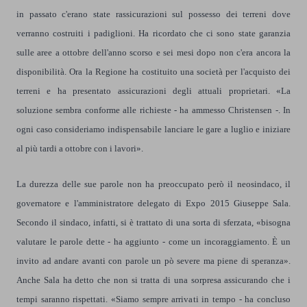
in passato c'erano state rassicurazioni sul possesso dei terreni dove
verranno costruiti i padiglioni. Ha ricordato che ci sono state garanzia
sulle aree a ottobre dell'anno scorso e sei mesi dopo non c'era ancora la
disponibilità. Ora la Regione ha costituito una società per l'acquisto dei
terreni e ha presentato assicurazioni degli attuali proprietari. «La
soluzione sembra conforme alle richieste - ha ammesso Christensen -. In
ogni caso consideriamo indispensabile lanciare le gare a luglio e iniziare
al più tardi a ottobre con i lavori».
La durezza delle sue parole non ha preoccupato però il neosindaco, il
governatore e l'amministratore delegato di Expo 2015 Giuseppe Sala.
Secondo il sindaco, infatti, si è trattato di una sorta di sferzata, «bisogna
valutare le parole dette - ha aggiunto - come un incoraggiamento. È un
invito ad andare avanti con parole un pò severe ma piene di speranza».
Anche Sala ha detto che non si tratta di una sorpresa assicurando che i
tempi saranno rispettati. «Siamo sempre arrivati in tempo - ha concluso