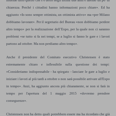
insieme tutto quello che s’è detto negli ultimi due anni e faremo un po’ di
chiarezza.
Perché i cittadini hanno informazioni poco chiare».
Ed ha
aggiunto «Io sono sempre ottimista, un ottimista attivo» ma «per Milano
dobbiamo lavorare». Per il segretario del Bureau «non dobbiamo perdere
altro tempo» per la realizzazione dell’Expo, per la quale non ci saranno
problemi «se tutto si fa nei tempi, se a luglio si fanno le gare e i lavori
partono ad ottobre. Ma non perdiamo altro tempo».
Anche il presidente del Comitato esecutivo Christensen è stato
estremamente chiaro e inflessibile sulla questione dei tempi:
«Consideriamo indispensabile - ha spiegato - lanciare le gare a luglio e
iniziare i lavori al più tardi a ottobre o non sarà possibile arrivare all'Expo
in tempo». Anzi, ha aggiunto ancora più chiaramente, se non si farà in
tempo per l'apertura del 1 maggio 2015 «dovremo prendere
conseguenze».
Christensen non ha detto quali potrebbero essere ma ha ricordato che già