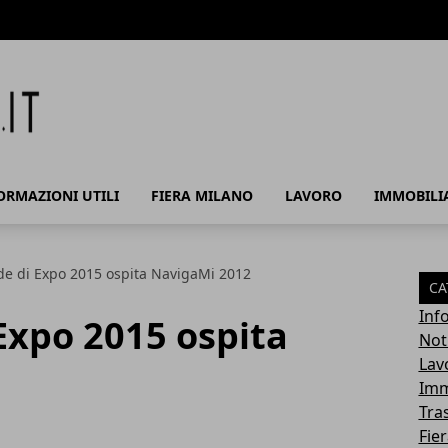
ORMAZIONI UTILI
FIERA MILANO
LAVORO
IMMOBILI
de di Expo 2015 ospita NavigaMi 2012
CA
Info
Expo 2015 ospita
Noti
Lav
Imm
Tra
Fie