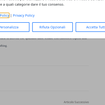
re a quali categorie dare il tuo consenso.
à di charter e temporary shop di abbigliamento nautico.
Policy
|
Privacy Policy
ds, l’area dove i giovanissimi potranno cimentarsi alla guida di
IV.
Personalizza
Rifiuta Opzionali
Accetta Tut
arsi in attività che spaziano dalle remate con canottieri esperti alla
fting.
Articolo Successivo