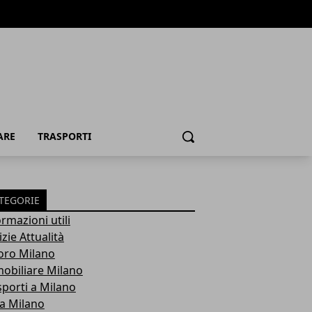
ARE
TRASPORTI
Cerca
TEGORIE
rmazioni utili
zie Attualità
oro Milano
obiliare Milano
sporti a Milano
ra Milano