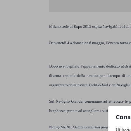
Milano sede di Expo 2015 ospita NavigaMi 2012, la
Da venerdì 4 a domenica 6 maggio, l’evento torna co
Dopo aver ospitato l'appuntamento dedicato al desi
diventa capitale della nautica per il tempo di 
organizzato dalla rivista Yacht & Sail e da Navigli
S
ul Naviglio Grande, torneranno ad attraccare le pi
lunghezza, pronte ad accogliere i visitatori, con pro
Cons
NavigaMi 2012 torna con il suo programma che va oltr
Utilizzi