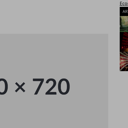
Eco
AR