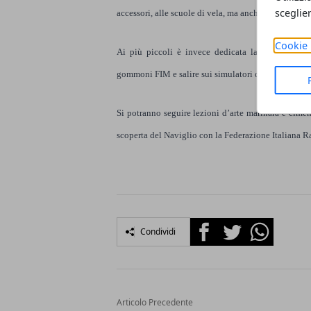
sceglie
accessori, alle scuole di vela, ma anche alle societ
Cookie 
Ai più piccoli è invece dedicata la NavigaMi Ki
gommoni FIM e salire sui simulatori di vela della F
Si potranno seguire lezioni d’arte marinara e ciment
scoperta del Naviglio con la Federazione Italiana Ra
Facebook
Twitter
Whatsapp
Condividi
Articolo Precedente