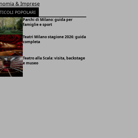
nomia & Imprese
TICOLI POPOLARI
Parchi di Milano: guida per
famiglie e sport
Teatri Milano stagione 2026: guida
completa
Teatro alla Scala: visita, backstage
e museo