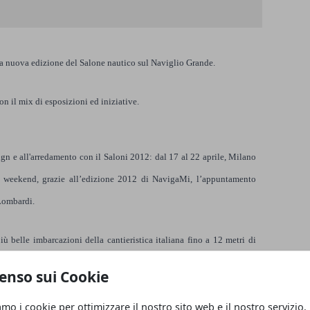
 nuova edizione del Salone nautico sul Naviglio Grande.
n il mix di esposizioni ed iniziative.
gn e all'arredamento con il
Saloni 2012: dal 17 al 22 aprile
, Milano
un weekend, grazie all’edizione 2012 di NavigaMi, l’appuntamento
 Lombardi.
ù belle imbarcazioni della cantieristica italiana fino a 12 metri di
ve.
enso sui Cookie
e la cantieristica nautica, offrendo ai visitatori spazi dedicati agli
amo i cookie per ottimizzare il nostro sito web e il nostro servizio.