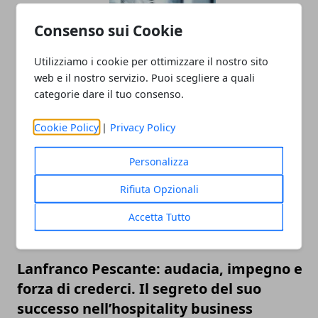
Consenso sui Cookie
Utilizziamo i cookie per ottimizzare il nostro sito
web e il nostro servizio. Puoi scegliere a quali
Intelligenza Artificiale e lavoro: il nuovo
categorie dare il tuo consenso.
equilibrio tra efficienza e umanità
Cookie Policy
|
Privacy Policy
Personalizza
Rifiuta Opzionali
Accetta Tutto
Lanfranco Pescante: audacia, impegno e
forza di crederci. Il segreto del suo
successo nell’hospitality business