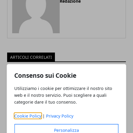
Redazione
ARTICOLI CORRELATI
Consenso sui Cookie
Utilizziamo i cookie per ottimizzare il nostro sito
web e il nostro servizio. Puoi scegliere a quali
categorie dare il tuo consenso.
Cookie Policy
|
Privacy Policy
Intervista.it: come un’intervista
fortifica la reputazione digitale
Personalizza