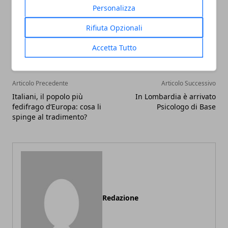
Personalizza
Facebook
Twitter
Whatsapp
Rifiuta Opzionali
Accetta Tutto
Articolo Precedente
Articolo Successivo
Italiani, il popolo più
In Lombardia è arrivato
fedifrago d’Europa: cosa li
Psicologo di Base
spinge al tradimento?
Redazione