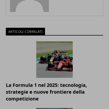
ARTICOLI CORRELATI
La Formula 1 nel 2025: tecnologia,
strategie e nuove frontiere della
competizione