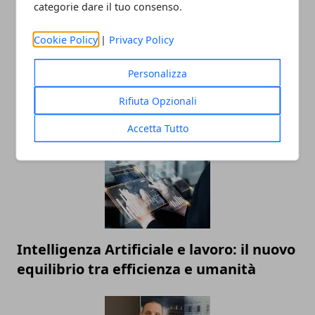
categorie dare il tuo consenso.
Cookie Policy
|
Privacy Policy
La Formula 1 nel 2025: tecnologia,
Personalizza
strategie e nuove frontiere della
competizione
Rifiuta Opzionali
Accetta Tutto
Intelligenza Artificiale e lavoro: il nuovo
equilibrio tra efficienza e umanità