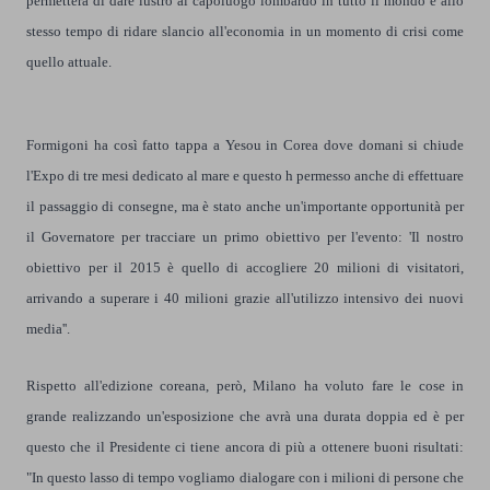
permetterà di dare lustro al capoluogo lombardo in tutto il mondo e allo
stesso tempo di ridare slancio all'economia in un momento di crisi come
quello attuale.
Formigoni ha così fatto tappa a Yesou in Corea dove domani si chiude
l'Expo di tre mesi dedicato al mare e questo h permesso anche di effettuare
il passaggio di consegne, ma è stato anche un'importante opportunità per
il Governatore per tracciare un primo obiettivo per l'evento: 'Il nostro
obiettivo per il 2015 è quello di accogliere 20 milioni di visitatori,
arrivando a superare i 40 milioni grazie all'utilizzo intensivo dei nuovi
media''.
Rispetto all'edizione coreana, però, Milano ha voluto fare le cose in
grande realizzando un'esposizione che avrà una durata doppia ed è per
questo che il Presidente ci tiene ancora di più a ottenere buoni risultati:
"In questo lasso di tempo vogliamo dialogare con i milioni di persone che