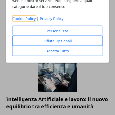
web e il nostro servizio. Puoi scegliere a quali
categorie dare il tuo consenso.
Cookie Policy
|
Privacy Policy
La Formula 1 nel 2025: tecnologia,
Personalizza
strategie e nuove frontiere della
Rifiuta Opzionali
competizione
Accetta Tutto
Intelligenza Artificiale e lavoro: il nuovo
equilibrio tra efficienza e umanità