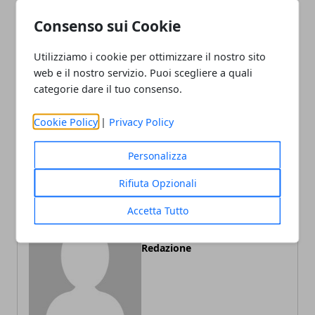
Consenso sui Cookie
Facebook
Twitter
Whatsapp
Utilizziamo i cookie per ottimizzare il nostro sito
web e il nostro servizio. Puoi scegliere a quali
categorie dare il tuo consenso.
Articolo Precedente
Articolo Successivo
Cookie Policy
|
Privacy Policy
Il successo grazie ai video
Compro oro: i fattori da
aziendali a Milano
considerare per la scelta
Personalizza
Rifiuta Opzionali
Accetta Tutto
Redazione