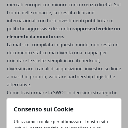
mercati europei con minore concorrenza diretta. Sul
fronte delle minacce, la crescita di brand
internazionali con forti investimenti pubblicitari e
politiche aggressive di sconto
rappresenterebbe un
elemento da monitorare.
La matrice, compilata in questo modo, non resta un
documento statico ma diventa una mappa per
orientare le scelte: semplificare il checkout,
diversificare i canali di acquisizione, investire su linee
a marchio proprio, valutare partnership logistiche
alternative.
Come trasformare la SWOT in decisioni strategiche
Dopo aver individuato forze, debolezze,
Consenso sui Cookie
opportunità e minacce
, il passaggio determinante
consiste nel mettere in relazione questi elementi,
Utilizziamo i cookie per ottimizzare il nostro sito
costruendo scenari strategici che integrino
web e il nostro servizio. Puoi scegliere a quali