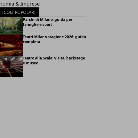
nomia & Imprese
TICOLI POPOLARI
Parchi di Milano: guida per
famiglie e sport
Teatri Milano stagione 2026: guida
completa
Teatro alla Scala: visita, backstage
e museo