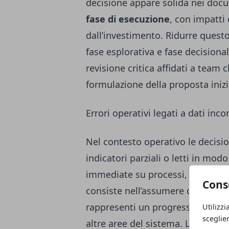
decisione appare solida nei docu
fase di esecuzione
, con impatti 
dall’investimento. Ridurre questo
fase esplorativa e fase decision
revisione critica affidati a team
formulazione della proposta inizi
Errori operativi legati a dati inc
Nel contesto operativo le decisi
indicatori parziali o letti in mo
immediate su processi, costi e qu
Cons
consiste nell’assumere che
un mi
rappresenti un progresso compless
Utilizzi
sceglie
altre aree del sistema. L’ottimi