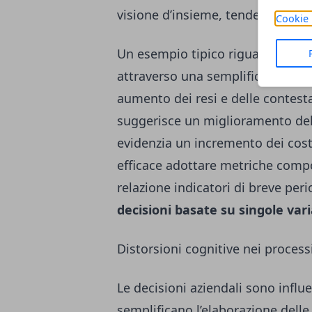
visione d’insieme, tende a genera
Cookie 
Un esempio tipico riguarda la rid
attraverso una semplificazione fo
aumento dei resi e delle contestaz
suggerisce un miglioramento dell
evidenzia un incremento dei costi 
efficace adottare metriche compo
relazione indicatori di breve per
decisioni basate su singole varia
Distorsioni cognitive nei process
Le decisioni aziendali sono influ
semplificano l’elaborazione dell