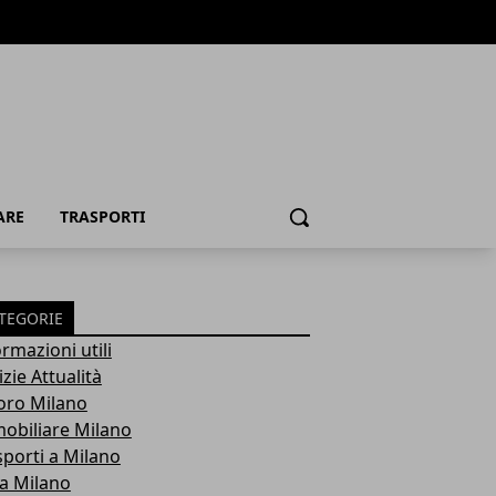
ARE
TRASPORTI
Cerca
TEGORIE
rmazioni utili
zie Attualità
oro Milano
obiliare Milano
sporti a Milano
ra Milano