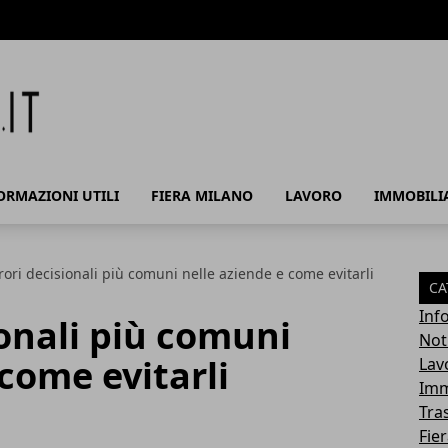
ORMAZIONI UTILI
FIERA MILANO
LAVORO
IMMOBILI
rrori decisionali più comuni nelle aziende e come evitarli
CA
Info
ionali più comuni
Noti
 come evitarli
Lav
Imm
Tra
Fie