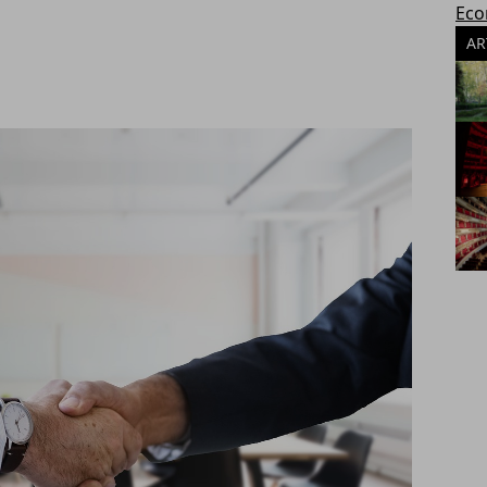
Eco
AR