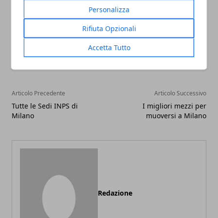
Personalizza
Rifiuta Opzionali
Facebook
Twitter
Whatsapp
Accetta Tutto
Articolo Precedente
Articolo Successivo
Tutte le Sedi INPS di
I migliori mezzi per
Milano
muoversi a Milano
Redazione