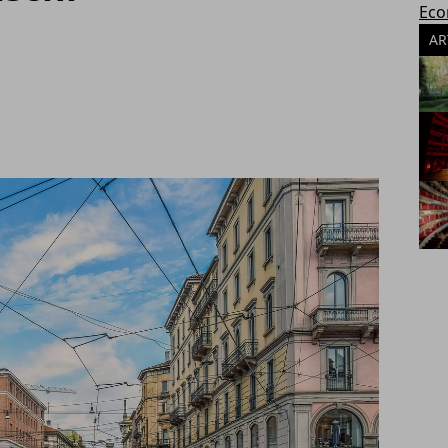
Eco
AR