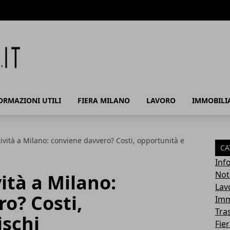
ORMAZIONI UTILI
FIERA MILANO
LAVORO
IMMOBILI
tività a Milano: conviene davvero? Costi, opportunità e
CA
Info
Noti
ità a Milano:
Lav
o? Costi,
Imm
Tra
ischi
Fie