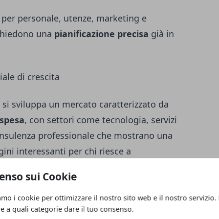
per personale, utenze, marketing e
ichiedono una
pianificazione precisa
già in
ale di crescita
 si sviluppa un mercato caratterizzato da
 spesa
, con settori come tecnologia, servizi
 consulenza professionale che mostrano una
gini interessanti per chi riesce a
enso sui Cookie
ali, eventi, investitori e hub di
amo i cookie per ottimizzare il nostro sito web e il nostro servizio.
 un ambiente favorevole alla crescita,
re a quali categorie dare il tuo consenso.