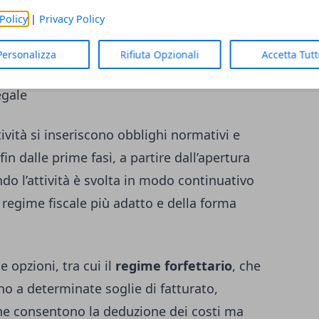
hip e finanziamenti, mentre la dimensione
Policy
|
Privacy Policy
amente prodotti e servizi su un pubblico
Personalizza
Rifiuta Opzionali
Accetta Tut
egale
ività si inseriscono obblighi normativi e
in dalle prime fasi, a partire dall’apertura
ndo l’attività è svolta in modo continuativo
l regime fiscale più adatto e della forma
e opzioni, tra cui il
regime forfettario
, che
no a determinate soglie di fatturato,
e consentono la deduzione dei costi ma