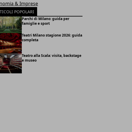
nomia & Imprese
TICOLI POPOLARI
Parchi di Milano: guida per
famiglie e sport
Teatri Milano stagione 2026: guida
completa
Teatro alla Scala: visita, backstage
e museo