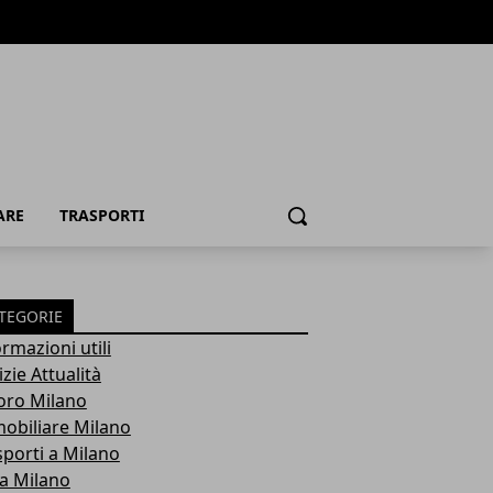
ARE
TRASPORTI
Cerca
TEGORIE
rmazioni utili
zie Attualità
oro Milano
obiliare Milano
sporti a Milano
ra Milano