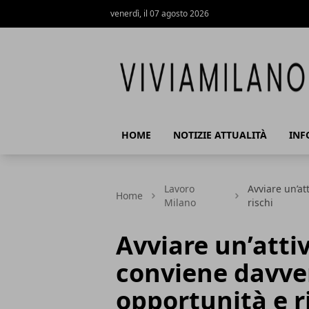
venerdì, il 07 agosto 2026
Vivi a Milano
HOME
NOTIZIE ATTUALITÀ
INF
Lavoro
Avviare un’at
Home
Milano
rischi
Avviare un’attiv
conviene davver
opportunità e r