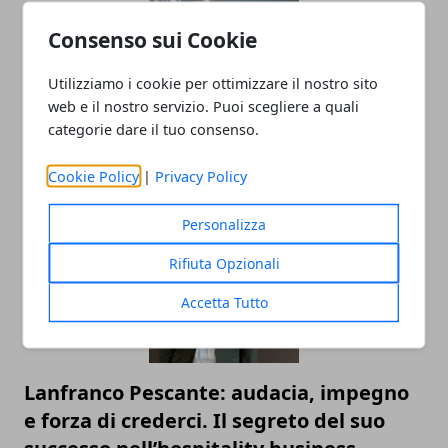
Consenso sui Cookie
Utilizziamo i cookie per ottimizzare il nostro sito
web e il nostro servizio. Puoi scegliere a quali
categorie dare il tuo consenso.
Intelligenza Artificiale e lavoro: il nuovo
equilibrio tra efficienza e umanità
Cookie Policy
|
Privacy Policy
Personalizza
Rifiuta Opzionali
Accetta Tutto
Lanfranco Pescante: audacia, impegno
e forza di crederci. Il segreto del suo