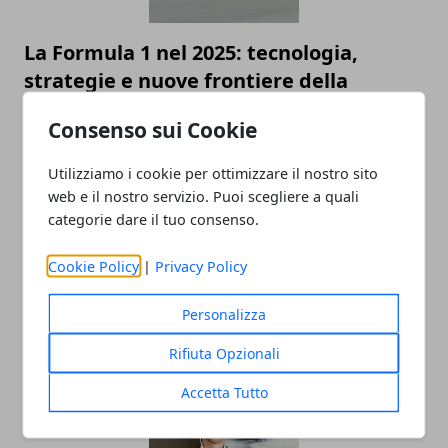
La Formula 1 nel 2025: tecnologia,
strategie e nuove frontiere della
competizione
Consenso sui Cookie
Utilizziamo i cookie per ottimizzare il nostro sito
web e il nostro servizio. Puoi scegliere a quali
categorie dare il tuo consenso.
Cookie Policy
|
Privacy Policy
Personalizza
Intelligenza Artificiale e lavoro: il nuovo
equilibrio tra efficienza e umanità
Rifiuta Opzionali
Accetta Tutto