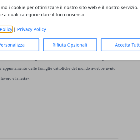
trada alla soluzione del problema e dando indicazioni certe sulle
amo i cookie per ottimizzare il nostro sito web e il nostro servizio.
ati all’impresa, ha così sgombrato il campo dai dubbi. Non solo. Ha
re a quali categorie dare il tuo consenso.
ituazioni, legate al calendario e all’agenda da qui all’inaugurazione
Policy
|
Privacy Policy
one universale, come appunto la grande manifestazione del giugno
Personalizza
Rifiuta Opzionali
Accetta Tut
Mondiale delle Famiglie, svoltosi a Città del Messico nel gennaio
vo appuntamento delle famiglie cattoliche del mondo avrebbe avuto
lavoro e la festa».