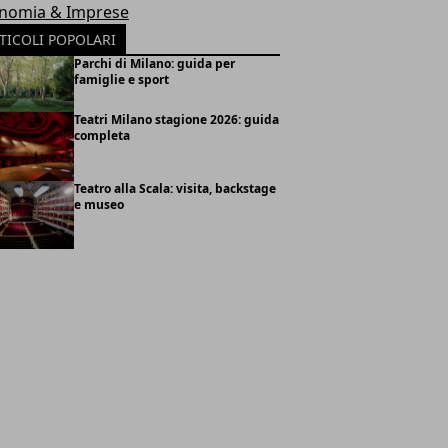
nomia & Imprese
TICOLI POPOLARI
Parchi di Milano: guida per
famiglie e sport
Teatri Milano stagione 2026: guida
completa
Teatro alla Scala: visita, backstage
e museo