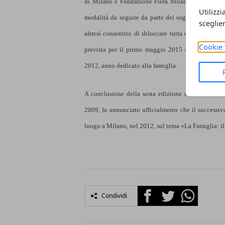
di Milano e Fondazione Fiera Milano, aprendo la s
Utilizzi
modalità da seguire da parte dei soggetti interess
sceglie
altresì consentito di sbloccare tutta una serie di s
Cookie 
prevista per il primo maggio 2015 dell’Esposizi
2012, anno dedicato alla famiglia.
A conclusione della sesta edizione dell’Incontro 
2009, fu annunciato ufficialmente che il successi
luogo a Milano, nel 2012, sul tema «La Famiglia: il 
Facebook
Twitter
Whatsapp
Condividi