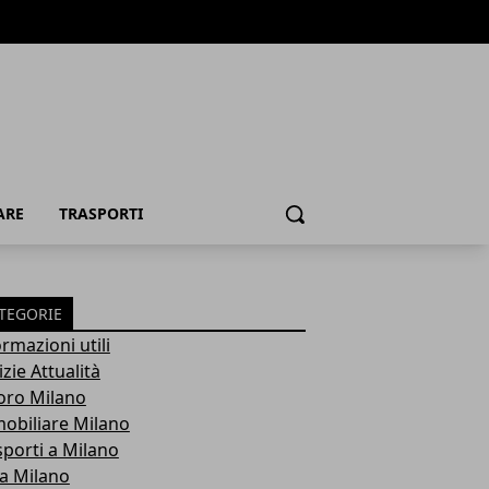
ARE
TRASPORTI
Cerca
TEGORIE
rmazioni utili
zie Attualità
oro Milano
obiliare Milano
sporti a Milano
ra Milano