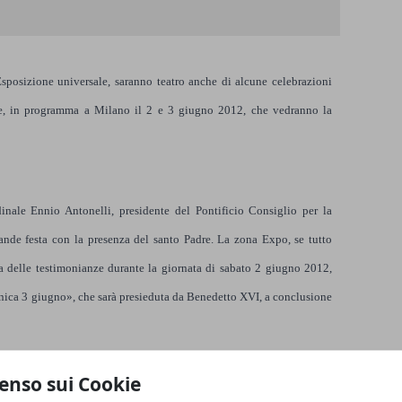
sposizione universale, saranno teatro anche di alcune celebrazioni
ie, in programma a Milano il 2 e 3 giugno 2012, che vedranno la
inale Ennio Antonelli, presidente del Pontificio Consiglio per la
rande festa con la presenza del santo Padre. La zona Expo, se tutto
ta delle testimonianze durante la giornata di sabato 2 giugno 2012,
nica 3 giugno», che sarà presieduta da Benedetto XVI, a conclusione
uisizione dei terreni dell’area Expo, tra Regione Lombardia, Comune
enso sui Cookie