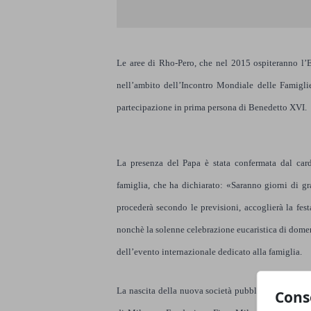
Le aree di Rho-Pero, che nel 2015 ospiteranno l’E
nell’ambito dell’Incontro Mondiale delle Famigl
partecipazione in prima persona di Benedetto XVI.
La presenza del Papa è stata confermata dal card
famiglia, che ha dichiarato: «Saranno giorni di g
procederà secondo le previsioni, accoglierà la fes
nonchè la solenne celebrazione eucaristica di dome
dell’evento internazionale dedicato alla famiglia.
La nascita della nuova società pubblica per l’acq
Cons