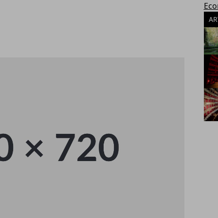
Eco
AR