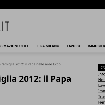
ORMAZIONI UTILI
FIERA MILANO
LAVORO
IMMOBILI
a famiglia 2012: il Papa nelle aree Expo
CA
Info
glia 2012: il Papa
Noti
Lav
Imm
Tra
Fie