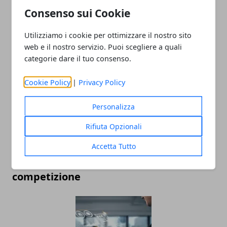
Consenso sui Cookie
Utilizziamo i cookie per ottimizzare il nostro sito
ARTICOLI CORRELATI
web e il nostro servizio. Puoi scegliere a quali
categorie dare il tuo consenso.
Cookie Policy
|
Privacy Policy
Personalizza
Rifiuta Opzionali
Accetta Tutto
La Formula 1 nel 2025: tecnologia,
strategie e nuove frontiere della
competizione