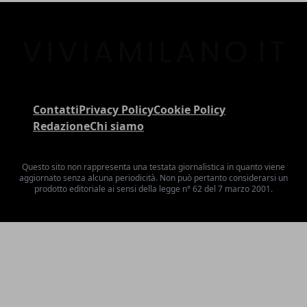
Contatti
Privacy Policy
Cookie Policy
Redazione
Chi siamo
Questo sito non rappresenta una testata giornalistica in quanto viene
aggiornato senza alcuna periodicità. Non può pertanto considerarsi un
prodotto editoriale ai sensi della legge n° 62 del 7 marzo 2001.