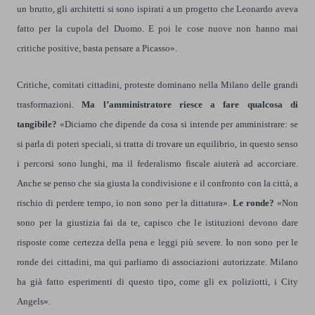
un brutto, gli architetti si sono ispirati a un progetto che Leonardo aveva
fatto per la cupola del Duomo. E poi le cose nuove non hanno mai
critiche positive, basta pensare a Picasso».
Critiche, comitati cittadini, proteste dominano nella Milano delle grandi
trasformazioni.
Ma l’amministratore riesce a fare qualcosa di
tangibile?
«Diciamo che dipende da cosa si intende per amministrare: se
si parla di poteri speciali, si tratta di trovare un equilibrio, in questo senso
i percorsi sono lunghi, ma il federalismo fiscale aiuterà ad accorciare.
Anche se penso che sia giusta la condivisione e il confronto con la città, a
rischio di perdere tempo, io non sono per la dittatura».
Le ronde?
«Non
sono per la giustizia fai da te, capisco che le istituzioni devono dare
risposte come certezza della pena e leggi più severe. Io non sono per le
ronde dei cittadini, ma qui parliamo di associazioni autorizzate. Milano
ha già fatto esperimenti di questo tipo, come gli ex poliziotti, i City
Angels».