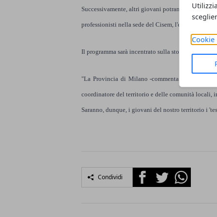
Utilizzi
Successivamente, altri giovani potranno accedere al c
sceglie
professionisti nella sede del Cisem, l'ente di ricerca
Cookie 
Il programma sarà incentrato sulla storia dei principal
"La Provincia di Milano -commenta il presidente 
coordinatore del territorio e delle comunità locali, 
Saranno, dunque, i giovani del nostro territorio i 't
Facebook
Twitter
Whatsapp
Condividi