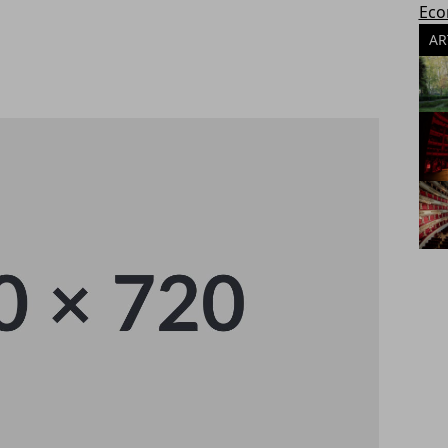
Eco
AR