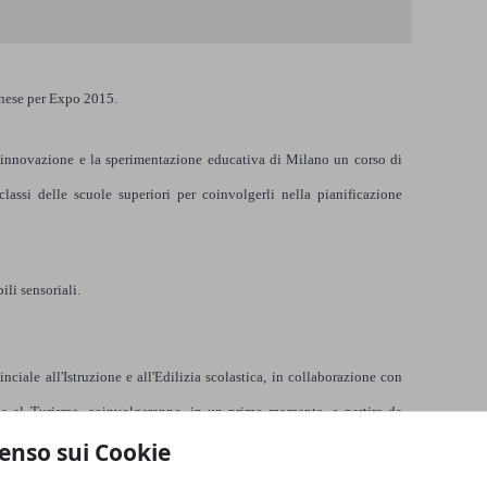
anese per Expo 2015.
'innovazione e la sperimentazione educativa di Milano un corso di
classi delle scuole superiori per coinvolgerli nella pianificazione
ili sensoriali.
vinciale all'Istruzione e all'Edilizia scolastica, in collaborazione con
li e al Turismo, coinvolgeranno, in un primo momento, a partire da
enso sui Cookie