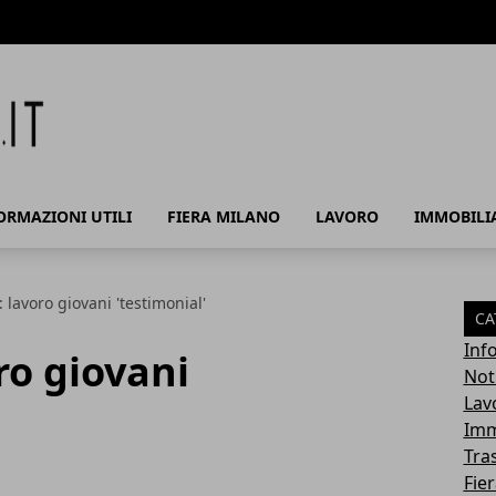
ORMAZIONI UTILI
FIERA MILANO
LAVORO
IMMOBILI
 lavoro giovani 'testimonial'
CA
Info
ro giovani
Noti
Lav
Imm
Tra
Fie