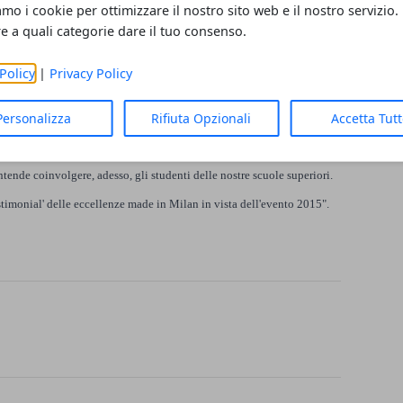
amo i cookie per ottimizzare il nostro sito web e il nostro servizio.
iclo gratuito di lezioni, che si terrà con il contributo di docenti e di
re a quali categorie dare il tuo consenso.
 della Provincia.
Policy
|
Privacy Policy
i siti artistici del milanese e sulle eccellenze del territorio.
Personalizza
Rifiuta Opzionali
Accetta Tut
Guido Podestà- che s'è già posta, in vista di Expo, come soggetto
intende coinvolgere, adesso, gli studenti delle nostre scuole superiori.
estimonial' delle eccellenze made in Milan in vista dell'evento 2015".