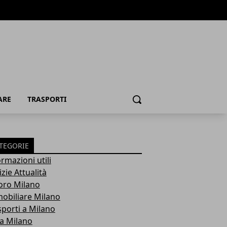
ARE
TRASPORTI
Cerca
TEGORIE
rmazioni utili
zie Attualità
oro Milano
obiliare Milano
sporti a Milano
ra Milano