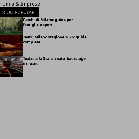
nomia & Imprese
TICOLI POPOLARI
Parchi di Milano: guida per
famiglie e sport
Teatri Milano stagione 2026: guida
completa
Teatro alla Scala: visita, backstage
e museo