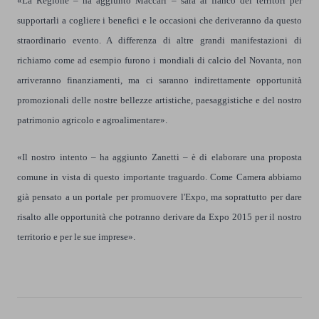
«La Regione – ha aggiunto Maccari – sarà al fianco dei territori per
supportarli a cogliere i benefici e le occasioni che deriveranno da questo
straordinario evento. A differenza di altre grandi manifestazioni di
richiamo come ad esempio furono i mondiali di calcio del Novanta, non
arriveranno finanziamenti, ma ci saranno indirettamente opportunità
promozionali delle nostre bellezze artistiche, paesaggistiche e del nostro
patrimonio agricolo e agroalimentare».
«Il nostro intento – ha aggiunto Zanetti – è di elaborare una proposta
comune in vista di questo importante traguardo. Come Camera abbiamo
già pensato a un portale per promuovere l'Expo, ma soprattutto per dare
risalto alle opportunità che potranno derivare da Expo 2015 per il nostro
territorio e per le sue imprese».