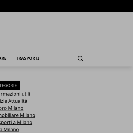
ARE
TRASPORTI
Cerca
TEGORIE
rmazioni utili
zie Attualità
oro Milano
obiliare Milano
sporti a Milano
ra Milano