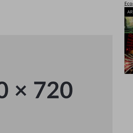
Eco
AR