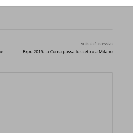
Articolo Successivo
ne
Expo 2015: la Corea passa lo scettro a Milano