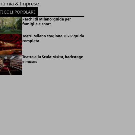
nomia & Imprese
TICOLI POPOLARI
Parchi di Milano: guida per
famiglie e sport
Teatri Milano stagione 2026: guida
completa
Teatro alla Scala: visita, backstage
e museo