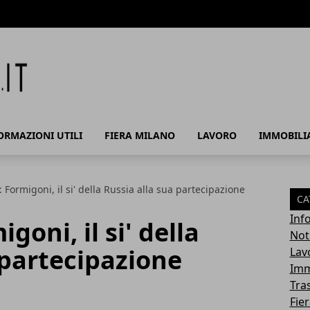
ORMAZIONI UTILI
FIERA MILANO
LAVORO
IMMOBILI
 Formigoni, il si' della Russia alla sua partecipazione
CA
Info
goni, il si' della
Noti
 partecipazione
Lav
Imm
Tra
Fie