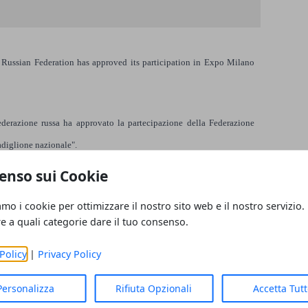
 Russian Federation has approved its participation in Expo Milano
ederazione russa ha approvato la partecipazione della Federazione
adiglione nazionale".
enso sui Cookie
izzata al presidente della Regione Lombardia e commissario generale
amo i cookie per ottimizzare il nostro sito web e il nostro servizio.
re a quali categorie dare il tuo consenso.
generale russo e vice ministro dell'Industria Georgy Kalamanov ha
po di Milano.
Policy
|
Privacy Policy
Personalizza
Rifiuta Opzionali
Accetta Tut