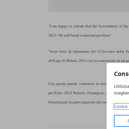
"I am happy to inform that the Government of the
2015. We will build a national pavilion".
"Sono lieto di informarla che il Governo della F
all'Expo di Milano 2015 con la costruzione di un p
Cons
Con queste parole, contenute in una lettera indir
Utilizzi
sceglie
per
Expo 2015
Roberto Formigoni, il commissario 
formalizzato la partecipazione del suo Paese all'Ex
Cookie 