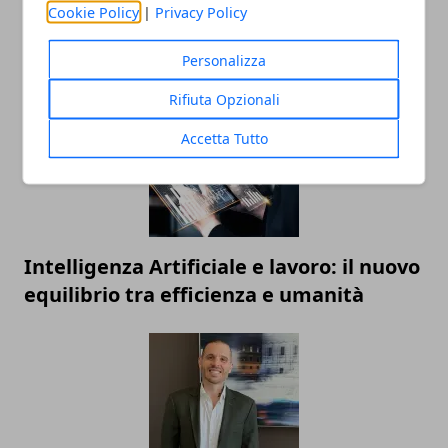
Cookie Policy
|
Privacy Policy
strategie e nuove frontiere della
competizione
Personalizza
Rifiuta Opzionali
Accetta Tutto
Intelligenza Artificiale e lavoro: il nuovo
equilibrio tra efficienza e umanità