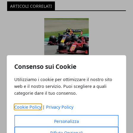
ARTICOLI CORRELATI
Consenso sui Cookie
La Formula 1 nel 2025: tecnologia,
strategie e nuove frontiere della
Utilizziamo i cookie per ottimizzare il nostro sito
web e il nostro servizio. Puoi scegliere a quali
competizione
categorie dare il tuo consenso.
Cookie Policy
|
Privacy Policy
Personalizza
Rifiuta Opzionali