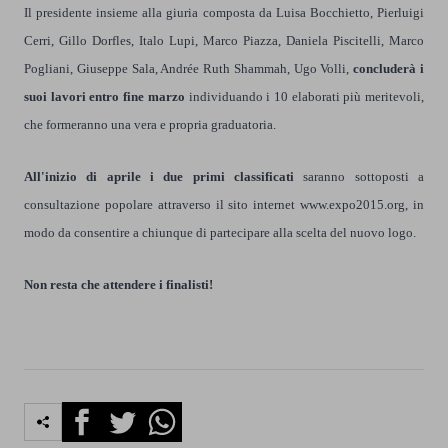
Il presidente insieme alla giuria composta da Luisa Bocchietto, Pierluigi
Cerri, Gillo Dorfles, Italo Lupi, Marco Piazza, Daniela Piscitelli, Marco
Pogliani, Giuseppe Sala, Andrée Ruth Shammah, Ugo Volli,
concluderà i
suoi lavori entro fine marzo
individuando i 10 elaborati più meritevoli,
che formeranno una vera e propria graduatoria.
All'inizio di aprile i due primi classificati
saranno sottoposti a
consultazione popolare attraverso il sito internet
www.expo2015.org
, in
modo da consentire a chiunque di partecipare alla scelta del nuovo logo.
Non resta che attendere i finalisti!
Facebook
Twitter
Whatsapp